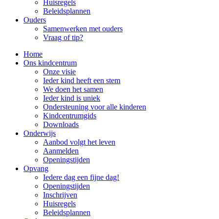
Huisregels
Beleidsplannen
Ouders
Samenwerken met ouders
Vraag of tip?
Home
Ons kindcentrum
Onze visie
Ieder kind heeft een stem
We doen het samen
Ieder kind is uniek
Ondersteuning voor alle kinderen
Kindcentrumgids
Downloads
Onderwijs
Aanbod volgt het leven
Aanmelden
Openingstijden
Opvang
Iedere dag een fijne dag!
Openingstijden
Inschrijven
Huisregels
Beleidsplannen